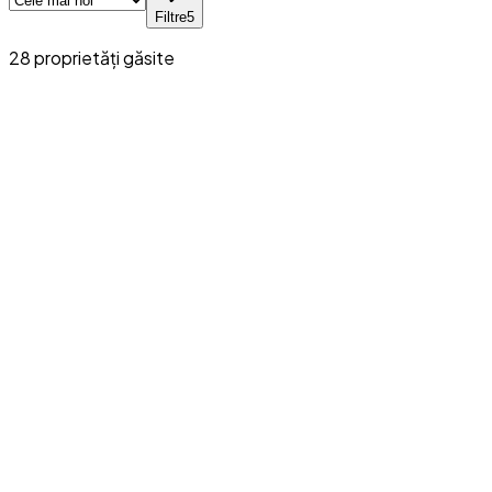
Filtre
5
28
proprietăți
găsite
Vânzare