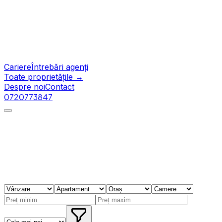
Cariere
Întrebări agenți
Toate proprietățile →
Despre noi
Contact
0720773847