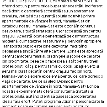
35.000 EUR și 199.000 EUR, cu o medie de 90.581 EUR,
oferind opțiuni pentru orice buget și necesități. Indiferent
dacă doriți o garsonieră accesibilă sau un apartament
premium, veți găsi cu siguranță soluția potrivită printre
apartamentele de vânzare în nord, Mamaia-Sat din
catalogul nostru. Mamaia-Sat este o zonă în continuă
dezvoltare, situată strategic și ușor accesibilă din centrul
orașului. Această locație beneficiază de o infrastructură
modernă, cu magazine, restaurante și servicii în apropiere.
Transportul public este bine dezvoltat, facilitând
deplasarea zilnică către alte cartiere. Zona este apreciată
pentru caracterul familial, grădinițele și școlile de calitate
din proximitate, ceea ce o face ideală atât pentru tineri
profesionști, cât și pentru familii cu copii. Spațiile verzi și
aerul mai curat decât în centrul orașului fac din nord,
Mamaia-Sat o alegere excelentă pentru cei care doresc o
viață de calitate. De ce să alegi Deximo pentru
apartamentele de vânzare în nord, Mamaia-Sat? Echipa
noastră experimentată oferă consultanță gratuită și
profesională, ajutând clienți să găsească proprietatea
ideală fără efort. Puteți programa vizionări personalizate la
momentul care vă convine, iar specialiștii noștri vor