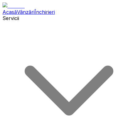
Acasă
Vânzări
Închirieri
Servicii