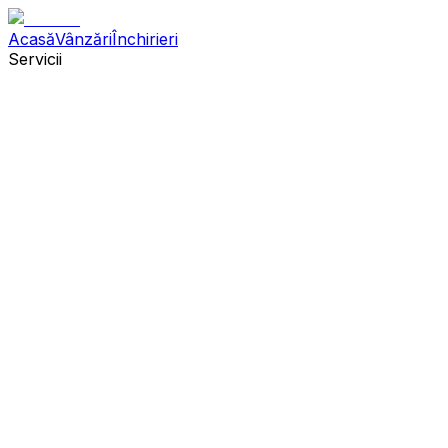
Acasă
Vânzări
Închirieri
Servicii