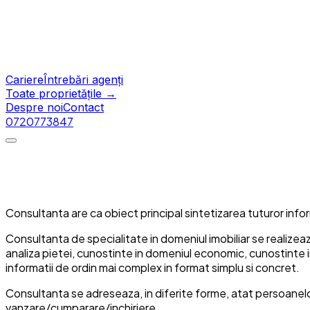
Cariere
Întrebări agenți
Toate proprietățile →
Despre noi
Contact
0720773847
Consultanta are ca obiect principal sintetizarea tuturor info
Consultanta de specialitate in domeniul imobiliar se realize
analiza pietei, cunostinte in domeniul economic, cunostinte in
informatii de ordin mai complex in format simplu si concret.
Consultanta se adreseaza, in diferite forme, atat persoanelor 
vanzare/cumparare/inchiriere.