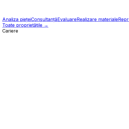
Analiza pieței
Consultanță
Evaluare
Realizare materiale
Repr
Toate proprietățile →
Cariere