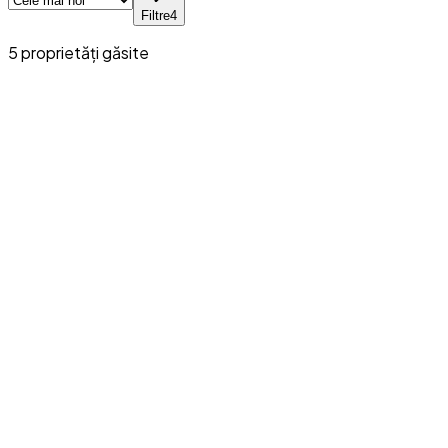
Filtre
4
5
proprietăți
găsite
Închiriere
Tranzacționat