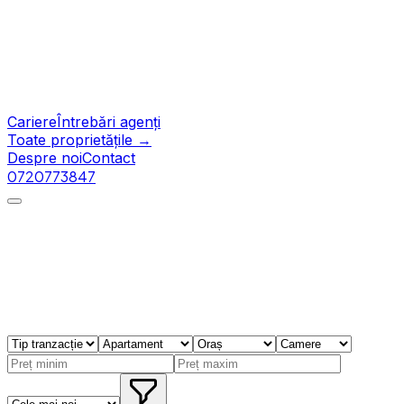
Cariere
Întrebări agenți
Toate proprietățile →
Despre noi
Contact
0720773847