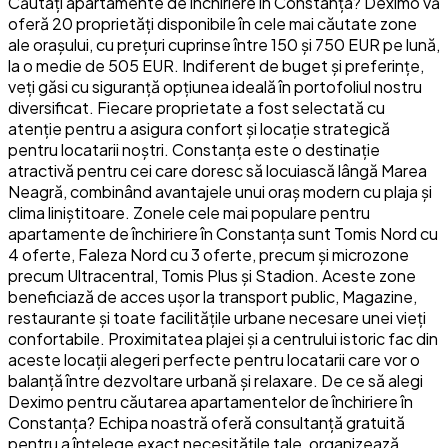
Căutați apartamente de închiriere în Constanța? Deximo vă
oferă 20 proprietăți disponibile în cele mai căutate zone
ale orașului, cu prețuri cuprinse între 150 și 750 EUR pe lună,
la o medie de 505 EUR. Indiferent de buget și preferințe,
veți găsi cu siguranță opțiunea ideală în portofoliul nostru
diversificat. Fiecare proprietate a fost selectată cu
atenție pentru a asigura confort și locație strategică
pentru locatarii noștri. Constanța este o destinație
atractivă pentru cei care doresc să locuiască lângă Marea
Neagră, combinând avantajele unui oraș modern cu plaja și
clima liniștitoare. Zonele cele mai populare pentru
apartamente de închiriere în Constanța sunt Tomis Nord cu
4 oferte, Faleza Nord cu 3 oferte, precum și microzone
precum Ultracentral, Tomis Plus și Stadion. Aceste zone
beneficiază de acces ușor la transport public, Magazine,
restaurante și toate facilitățile urbane necesare unei vieți
confortabile. Proximitatea plajei și a centrului istoric fac din
aceste locații alegeri perfecte pentru locatarii care vor o
balanță între dezvoltare urbană și relaxare. De ce să alegi
Deximo pentru căutarea apartamentelor de închiriere în
Constanța? Echipa noastră oferă consultanță gratuită
pentru a înțelege exact necesitățile tale, organizează