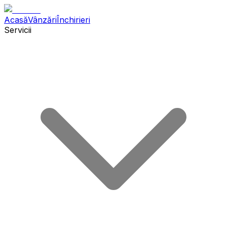
Acasă
Vânzări
Închirieri
Servicii