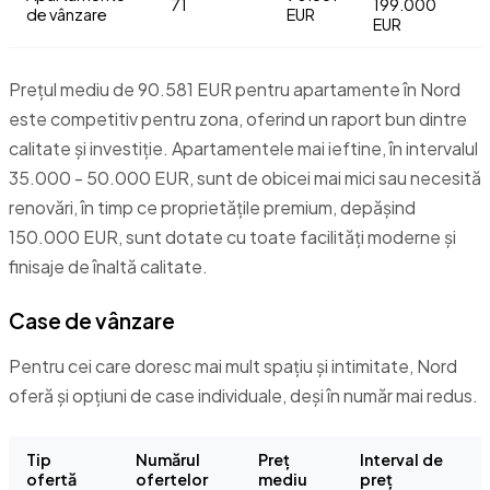
71
199.000
de vânzare
EUR
EUR
Prețul mediu de 90.581 EUR pentru apartamente în Nord
este competitiv pentru zona, oferind un raport bun dintre
calitate și investiție. Apartamentele mai ieftine, în intervalul
35.000 - 50.000 EUR, sunt de obicei mai mici sau necesită
renovări, în timp ce proprietățile premium, depășind
150.000 EUR, sunt dotate cu toate facilități moderne și
finisaje de înaltă calitate.
Case de vânzare
Pentru cei care doresc mai mult spațiu și intimitate, Nord
oferă și opțiuni de case individuale, deși în număr mai redus.
Tip
Numărul
Preț
Interval de
ofertă
ofertelor
mediu
preț