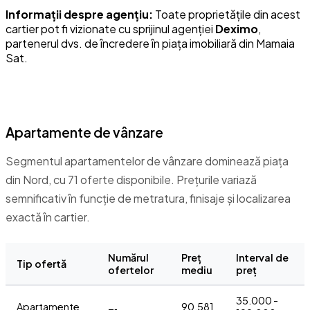
Informații despre agențiu:
Toate proprietățile din acest
cartier pot fi vizionate cu sprijinul agenției
Deximo
,
partenerul dvs. de încredere în piața imobiliară din Mamaia
Sat.
Prețuri imobiliare în Nord
Apartamente de vânzare
Segmentul apartamentelor de vânzare dominează piața
din Nord, cu 71 oferte disponibile. Prețurile variază
semnificativ în funcție de metratura, finisaje și localizarea
exactă în cartier.
Numărul
Preț
Interval de
Tip ofertă
ofertelor
mediu
preț
35.000 -
Apartamente
90.581