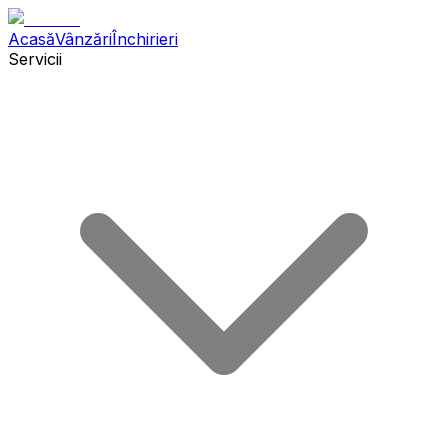
Acasă
Vânzări
Închirieri
Servicii