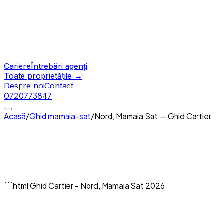
Cariere
Întrebări agenți
Toate proprietățile →
Despre noi
Contact
0720773847
Acasă
/
Ghid
mamaia-sat
/
Nord, Mamaia Sat — Ghid Cartier
Nord, Mamaia Sat — Ghid
Cartier
```html Ghid Cartier - Nord, Mamaia Sat 2026
Nord, Mamaia Sat — Prezentare